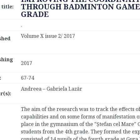
THROUGH BADMINTON GAME 
title:
GRADE
.
Volume X issue 2/ 2017
shed
shing
2017
:
67-74
Andreea – Gabriela Lazăr
r(s):
The aim of the research was to track the effects 
capabilities and on some forms of manifestation 
place in the gymnasium of the "Ştefan cel Mare" G
students from the 4th grade. They formed the ex
consisted of 14 pupils of the fourth grade at Gur