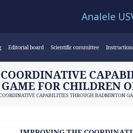
Analele USV 
g
Editorial board
Scientific committee
Instruction
 COORDINATIVE CAPABI
GAME FOR CHILDREN O
COORDINATIVE CAPABILITIES THROUGH BADMINTON GA
IMPROVING THE COORDINATI