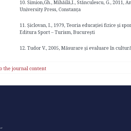
10. Simion,Gh., Mihăilă,I., Stănculescu, G., 2011, 
University Press, Constanța
11. Șiclovan, I., 1979, Teoria educației fizice și spo
Editura Sport – Turism, București
12. Tudor V., 2005, Măsurare și evaluare în cultur
o the journal content
3″