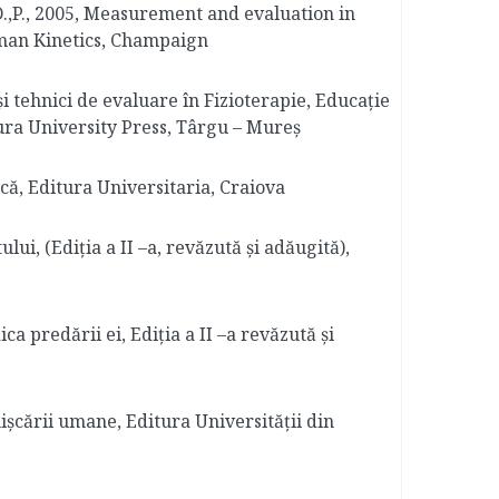
, D.,P., 2005, Measurement and evaluation in
man Kinetics, Champaign
și tehnici de evaluare în Fizioterapie, Educație
tura University Press, Târgu – Mureș
ică, Editura Universitaria, Craiova
ului, (Ediția a II –a, revăzută și adăugită),
ica predării ei, Ediția a II –a revăzută și
mișcării umane, Editura Universității din