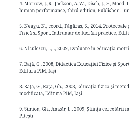
4. Morrow, J.,R., Jackson, A.,W., Disch, J.,G., Mood
human performance, third edition, Publisher Hu
5. Neagu, N., coord., Făgăraș, S., 2014, Protocoale 
Fizică și Sport, îndrumar de lucrări practice, Edi
6. Niculescu, I.,I., 2009, Evaluare în educația motr
7. Rață, G., 2008, Didactica Educației Fizice și Sport
Editura PIM, Iași
8. Rață, G., Rață, Gh., 2008, Educația fizică și metod
modificată, Editura PIM, Iași
9. Simion, Gh., Amzăr, L., 2009, Știința cercetării 
Pitești