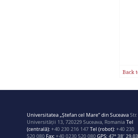
Back t
Universitatea „Ştefan cel Mare” din Suceava
Str.
Universităţii 13, 720229 Suceava, Romania
Tel
(centrală):
+40 230 216 147
Tel (robot):
+40 230
520 080
Fax:
+40 0230 520 080
GPS:
47° 38′ 29.0