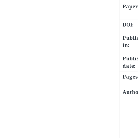
Paper 
DOI:
Publi
in:
Publi
date:
Pages
Autho