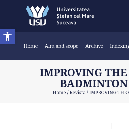
Deschide bara de unelte
Home
Aim and scope
Archive
Indexin
IMPROVING THE
BADMINTON 
Home
/
Revista
/
IMPROVING THE 