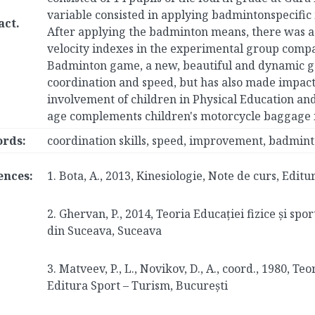
variable consisted in applying badmintonspecific
act.
After applying the badminton means, there was a 
velocity indexes in the experimental group compar
Badminton game, a new, beautiful and dynamic gam
coordination and speed, but has also made impact
involvement of children in Physical Education an
age complements children's motorcycle baggage i
rds:
coordination skills, speed, improvement, badminto
ences:
1. Bota, A., 2013, Kinesiologie, Note de curs, Editu
2. Ghervan, P., 2014, Teoria Educației fizice și spo
din Suceava, Suceava
3. Matveev, P., L., Novikov, D., A., coord., 1980, Te
Editura Sport – Turism, București