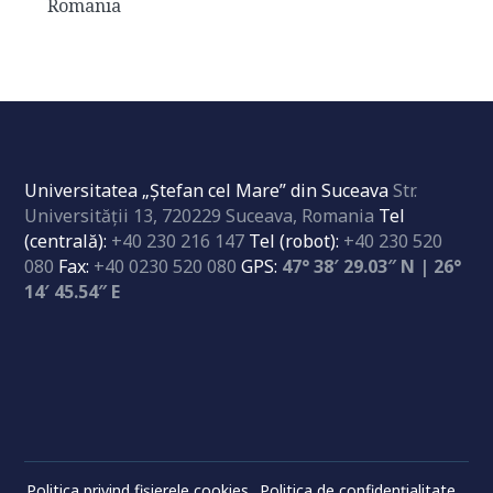
Romania
Universitatea „Ştefan cel Mare” din Suceava
Str.
Universităţii 13, 720229 Suceava, Romania
Tel
(centrală):
+40 230 216 147
Tel (robot):
+40 230 520
080
Fax:
+40 0230 520 080
GPS:
47° 38′ 29.03″ N | 26°
14′ 45.54″ E
Politica privind fișierele cookies
Politica de confidenţialitate