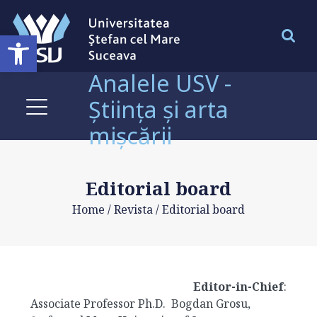
Deschide bara de unelte
Analele USV -
Știința și arta
mișcării
Editorial board
Home
/
Revista
/
Editorial board
Editor-in-Chief
:
Associate Professor Ph.D. Bogdan Grosu,