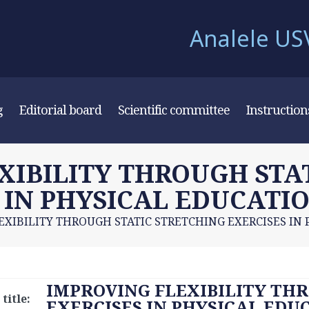
Analele USV 
g
Editorial board
Scientific committee
Instruction
XIBILITY THROUGH STA
 IN PHYSICAL EDUCATI
EXIBILITY THROUGH STATIC STRETCHING EXERCISES IN
IMPROVING FLEXIBILITY TH
title:
EXERCISES IN PHYSICAL EDU