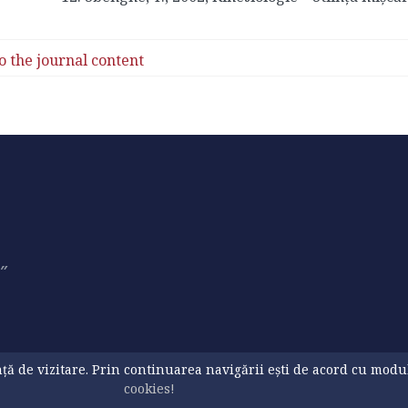
o the journal content
3″
ă de vizitare. Prin continuarea navigării ești de acord cu modul d
cookies!
ialitate