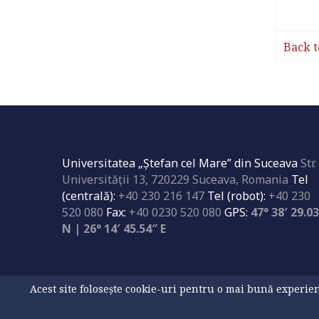
Back t
Universitatea „Ştefan cel Mare” din Suceava
Str.
Universităţii 13, 720229 Suceava, Romania
Tel
(centrală):
+40 230 216 147
Tel (robot):
+40 230
520 080
Fax:
+40 0230 520 080
GPS:
47° 38′ 29.0
N | 26° 14′ 45.54″ E
Acest site folosește cookie-uri pentru o mai bună experienț
Politica privind fișierele cookies
Politica de confidenţ