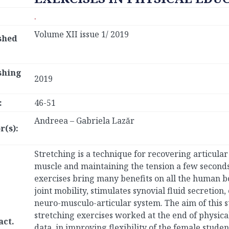
.
Volume XII issue 1/ 2019
shed
shing
2019
:
46-51
Andreea – Gabriela Lazăr
r(s):
Stretching is a technique for recovering articular
muscle and maintaining the tension a few seconds.
exercises bring many benefits on all the human b
joint mobility, stimulates synovial fluid secretion
neuro-musculo-articular system. The aim of this st
stretching exercises worked at the end of physical
act.
data, in improving flexibility of the female stude