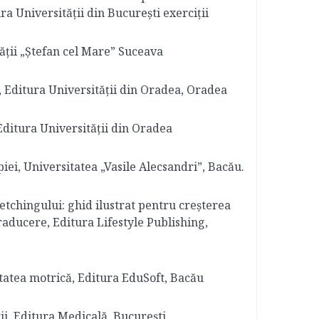
ra Universității din București exerciții
ității „Ștefan cel Mare” Suceava
e, Editura Universității din Oradea, Oradea
 Editura Universității din Oradea
iei, Universitatea „Vasile Alecsandri”, Bacău.
retchingului: ghid ilustrat pentru creșterea
, Traducere, Editura Lifestyle Publishing,
ivitatea motrică, Editura EduSoft, Bacău
rii, Editura Medicală, București