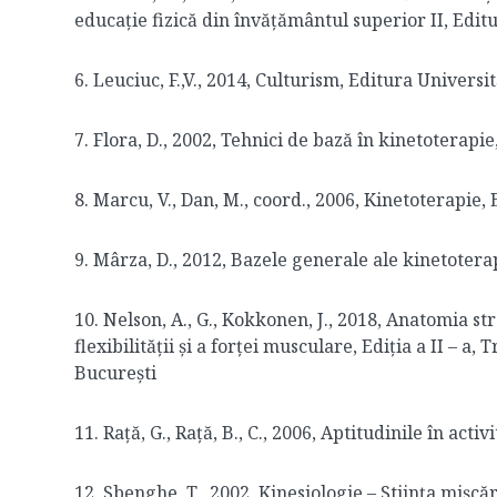
educație fizică din învățământul superior II, Editu
6. Leuciuc, F.,V., 2014, Culturism, Editura Univers
7. Flora, D., 2002, Tehnici de bază în kinetoterapi
8. Marcu, V., Dan, M., coord., 2006, Kinetoterapie,
9. Mârza, D., 2012, Bazele generale ale kinetoterap
10. Nelson, A., G., Kokkonen, J., 2018, Anatomia st
flexibilității și a forței musculare, Ediția a II – a
București
11. Rață, G., Rață, B., C., 2006, Aptitudinile în act
12. Sbenghe, T., 2002, Kinesiologie – Stiința mișcă