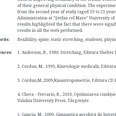
of their general physical condition. The experim
from the second year of study (aged 19 to 21 year
Administration at "Ştefan cel Mare" University of
results highlighted the fact that there were signif
results in all the tests performed.
rds:
flexibility, spine, static stretching, students, phy
ences:
1. Anderson, B., 1980, Stretching, Editura Shelter 
2. Cordun, M., 1999, Kinetologie medicală, Editur
3. Cordun,M.,2009,Kinantropometrie, Editura CD 
4. Chera – Ferrario, B., 2010, Optimizarea condiție
Valahia University Press, Târgoviște
5. Ganciu, M., 2009, Gimnastica aerobică de între