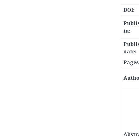
DOI:
Publi
in:
Publi
date:
Pages
Autho
Abstr