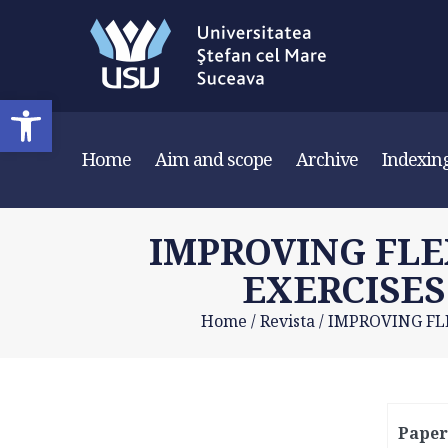
Deschide bara de unelte
Home
Aim and scope
Archive
Indexin
IMPROVING FLE
EXERCISES
Home
/
Revista
/
IMPROVING FL
Paper 