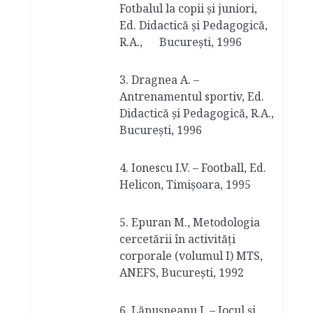
Fotbalul la copii şi juniori,
Ed. Didactică şi Pedagogică,
R.A., Bucureşti, 1996
3. Dragnea A. –
Antrenamentul sportiv, Ed.
Didactică şi Pedagogică, R.A.,
Bucureşti, 1996
4. Ionescu I.V. – Football, Ed.
Helicon, Timişoara, 1995
5. Epuran M., Metodologia
cercetării în activități
corporale (volumul I) MTS,
ANEFS, București, 1992
6. Lăpuşneanu J. – Jocul şi