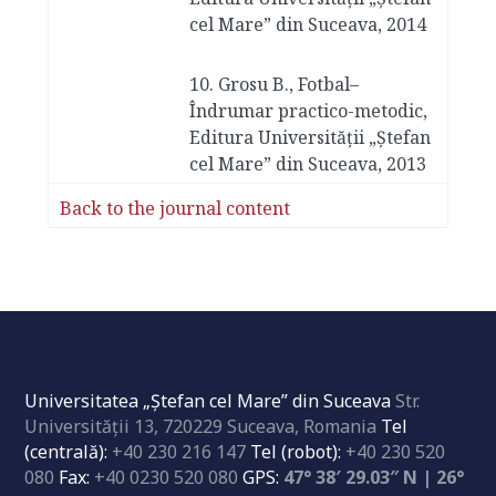
cel Mare” din Suceava, 2014
10. Grosu B., Fotbal–
Îndrumar practico-metodic,
Editura Universităţii „Ştefan
cel Mare” din Suceava, 2013
Back to the journal content
Universitatea „Ştefan cel Mare” din Suceava
Str.
Universităţii 13, 720229 Suceava, Romania
Tel
(centrală):
+40 230 216 147
Tel (robot):
+40 230 520
080
Fax:
+40 0230 520 080
GPS:
47° 38′ 29.03″ N | 26°