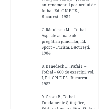
antrenamentul portarului de
fotbal, Ed. C.N.E.F.S.,
Bucureşti, 1984
7. Rădulescu M. – Fotbal.
Aspecte actuale ale
pregătirii juniorilor, Ed.
Sport – Turism, Bucureşti,
1984
8. Benedeck E., Pafai I. –
Fotbal – 600 de exerciţii, vol.
I, Ed. C.N.E.F.S., Bucureşti,
1982
9. Grosu B., Fotbal–
Fundamente Ştiinţifice,
Editura Universităţii „Ştefan